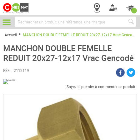
Chercher
Accueil
MANCHON DOUBLE FEMELLE REDUIT 20x27-12x17 Vrac Gencodé
MANCHON DOUBLE FEMELLE
REDUIT 20x27-12x17 Vrac Gencodé
RÉF :
2112119
Soyez le premier à commenter ce produit
Passer
à
la
fin
de
la
galerie
d’images