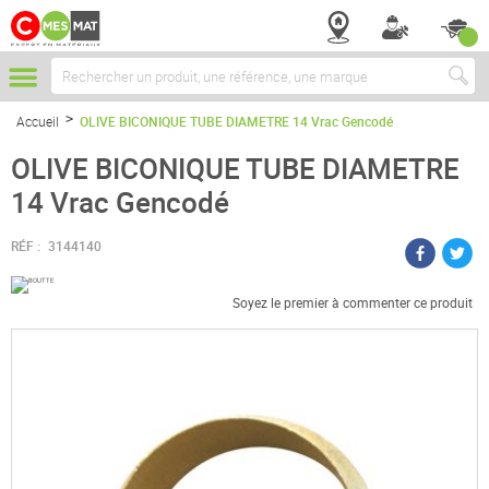
Chercher
Accueil
OLIVE BICONIQUE TUBE DIAMETRE 14 Vrac Gencodé
OLIVE BICONIQUE TUBE DIAMETRE
14 Vrac Gencodé
RÉF :
3144140
Soyez le premier à commenter ce produit
Passer
à
la
fin
de
la
galerie
d’images