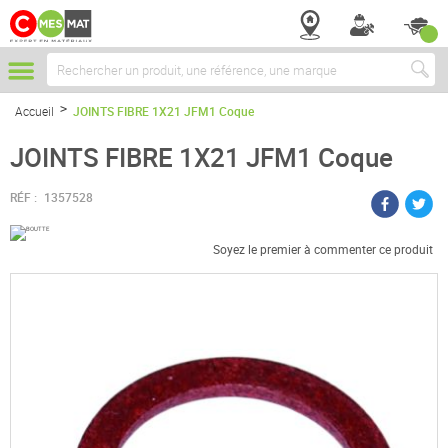
Chercher
Accueil
JOINTS FIBRE 1X21 JFM1 Coque
JOINTS FIBRE 1X21 JFM1 Coque
RÉF :
1357528
Soyez le premier à commenter ce produit
Passer
à
la
fin
de
la
galerie
d’images