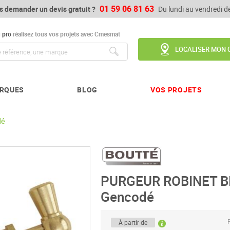
01 59 06 81 63
s demander un devis gratuit ?
Du lundi au vendredi 
u
pro
réalisez tous vos projets avec Cmesmat
LOCALISER MON 
Chercher
RQUES
BLOG
VOS PROJETS
dé
PURGEUR ROBINET B
Gencodé
P
À partir de