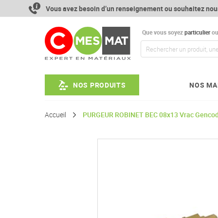
Aller
Vous avez besoin d’un renseignement ou souhaitez nou
au
contenu
Que vous soyez
particulier
o
NOS PRODUITS
NOS MA
Accueil
PURGEUR ROBINET BEC 08x13 Vrac Genco
Passer
à
la
fin
de
la
galerie
d’images