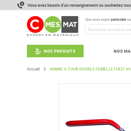
Aller
Vous avez besoin d’un renseignement ou souhaitez nou
au
contenu
Que vous soyez
particulier
o
NOS PRODUITS
NOS MA
Accueil
VANNE ¼ TOUR DOUBLE FEMELLE15X21 Vr
Passer
à
la
fin
de
la
galerie
d’images