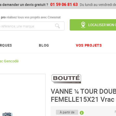
01 59 06 81 63
s demander un devis gratuit ?
Du lundi au vendredi 
u
pro
réalisez tous vos projets avec Cmesmat
LOCALISER MON 
Chercher
RQUES
BLOG
VOS PROJETS
ac Gencodé
VANNE ¼ TOUR DOU
FEMELLE15X21 Vrac
P
À partir de