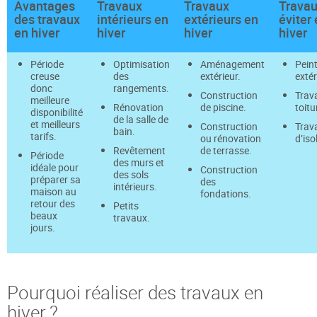
Avantages
Travaux
Travaux
Travau
des travaux
intérieurs en
extérieurs en
éviter
en hiver
hiver
hiver
hiver
Période
Optimisation
Aménagement
Pein
creuse
des
extérieur.
extér
donc
rangements.
Construction
Trav
meilleure
Rénovation
de piscine.
toitu
disponibilité
de la salle de
et meilleurs
Construction
Trav
bain.
tarifs.
ou rénovation
d’iso
Revêtement
de terrasse.
Période
des murs et
idéale pour
Construction
des sols
préparer sa
des
intérieurs.
maison au
fondations.
retour des
Petits
beaux
travaux.
jours.
Pourquoi réaliser des travaux en
hiver ?