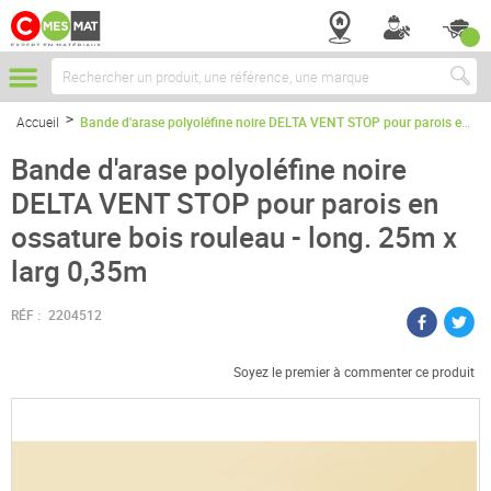
Chercher
Accueil
Bande d'arase polyoléfine noire DELTA VENT STOP pour parois en ossature bois rouleau - long. 25m x larg 0,35m
Bande d'arase polyoléfine noire
DELTA VENT STOP pour parois en
ossature bois rouleau - long. 25m x
larg 0,35m
RÉF :
2204512
Soyez le premier à commenter ce produit
Passer
à
la
fin
de
la
galerie
d’images