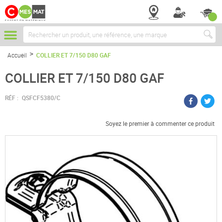
Chercher
Accueil
COLLIER ET 7/150 D80 GAF
COLLIER ET 7/150 D80 GAF
RÉF :
QSFCF5380/C
Soyez le premier à commenter ce produit
Passer
à
la
fin
de
la
galerie
d’images