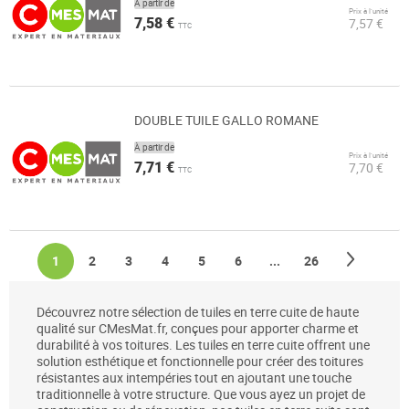
À partir de
Prix à l’unité
7,58 €
7,57 €
TTC
DOUBLE TUILE GALLO ROMANE
À partir de
Prix à l’unité
7,71 €
7,70 €
TTC
Page
Page
Suivan
You're currently reading page
Page
Page
Page
Page
Page
Page
1
2
3
4
5
6
...
26
Découvrez notre sélection de tuiles en terre cuite de haute
qualité sur CMesMat.fr, conçues pour apporter charme et
durabilité à vos toitures. Les tuiles en terre cuite offrent une
solution esthétique et fonctionnelle pour créer des toitures
résistantes aux intempéries tout en ajoutant une touche
traditionnelle à votre structure. Que vous ayez un projet de