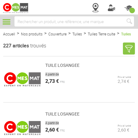
Chercher
Accueil
Nos produits
Couverture
Tuiles
Tuiles Terre cuite
Tuiles
227
articles
trouvés
TUILE LOSANGEE
À partir de
Prix à l’unité
2,73 €
2,74 €
TTC
TUILE LOSANGEE
À partir de
Prix à l’unité
2,60 €
2,60 €
TTC