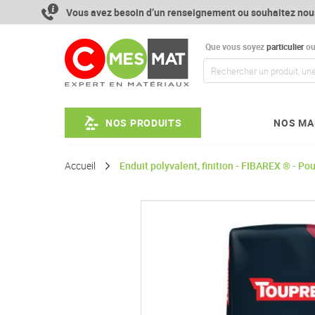
Aller
Vous avez besoin d’un renseignement ou souhaitez nou
au
contenu
Que vous soyez
particulier
o
NOS PRODUITS
NOS MA
Accueil
Enduit polyvalent, finition - FIBAREX ® - 
Passer
à
la
fin
de
la
galerie
d’images