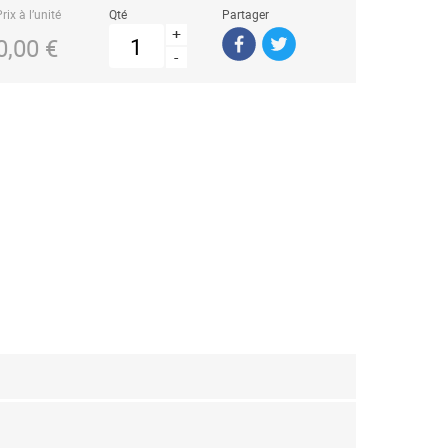
rix à l’unité
Qté
Partager
+
0,00 €
-