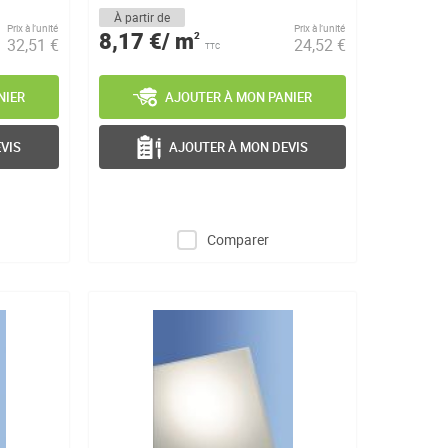
la...
À partir de
Prix à l’unité
Prix à l’unité
8,17 €/ m
2
32,51 €
24,52 €
TTC
NIER
AJOUTER À MON PANIER
VIS
AJOUTER À MON DEVIS
Comparer