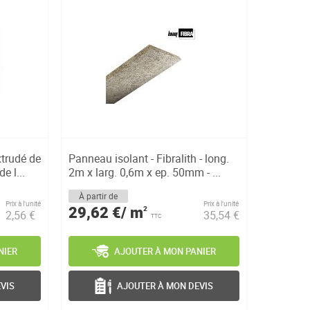
trudé de
Panneau isolant - Fibralith - long.
e l...
2m x larg. 0,6m x ep. 50mm - ...
À partir de
Prix à l’unité
Prix à l’unité
29,62 €/ m
2
2,56 €
35,54 €
TTC
NIER
AJOUTER À MON PANIER
VIS
AJOUTER À MON DEVIS