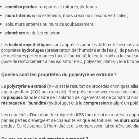
combles perdus
, rampants et toitures, plafonds ;
murs intérieurs
ou extérieurs, murs creux ou cloisons verticales ;
sols, murs enterrés ou murs de soubassement ;
planchers
ou dalles en béton.
Les
isolants synthétiques
sont appréciés pour les différents besoins aux
propriétés
hydrofuges
(préservation de l’humidité et de l’eau). Ils peuv
de meilleures performances face à l’humidité, le feu, le froid ou la chaleu
guise de renforcement à ces isolants : PVC, polyester, plâtre, verre bitumé
Quelles sont les propriétés du polystyrène extrudé ?
Le
polystyrène extrudé
(XPS) est le résultat de procédés chimiques allia
agent gonflant (CO2 par exemple). Il se présente souvent sous une couleu
de
plaques
dans le cadre de l’isolation de logements et de construction
résistance à l’humidité
(hydrofuge) et à la
compression
malgré un poids
Les capacités d’isolation thermique du
XPS
font de lui un matériau appréc
par les pertes d’énergie et de chaleur telles que les toitures, les
murs exté
perdus. Sa résistance à l’humidité et à la compression lui confère une
du