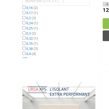
Th3
À 
0,16
2
12
0,17
1
0,2
3
0,24
1
0,25
1
0,3
2
0,32
1
0,35
1
0,38
3
0,4
4
Voir plus