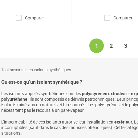
Comparer
Comparer
Page
You're currently 
Page
Page
1
2
3
Tout savoir sur les isolants synthétiques
Qu’est-ce qu’un isolant synthétique ?
Les isolants appelés synthétiques sont les
polystyrènes extrudés
et
exp
polyuréthane
. Ils sont composés de dérivés pétrochimiques. Leur prin
isolants minéraux ou naturels et bio-sourcés. Les polystyrènes et le po
nécessitent pas le recours à un pare-vapeur.
L’imperméabilité de ces isolants autorise leur installation en
extérieur.
Le
incorruptibles (sauf dans le cas des mousses phénoliques). Cette catégori
situations :