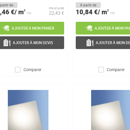
6 ...
la...
partir de
À partir de
Prix à l’unité
,46 €/ m
10,84 €/ m
2
2
22,43 €
TTC
TTC
AJOUTER À MON PANIER
AJOUTER À MON PA
AJOUTER À MON DEVIS
AJOUTER À MON DE
Comparer
Comparer