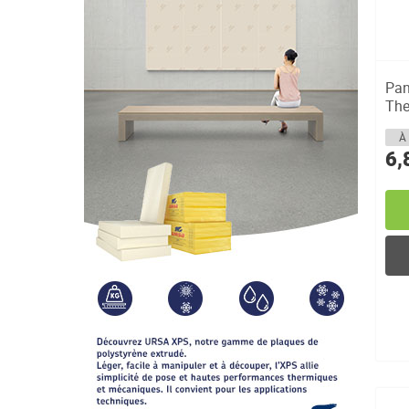
Pan
The
la...
À 
6,