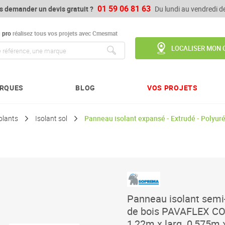
01 59 06 81 63
s demander un devis gratuit ?
Du lundi au vendredi 
u
pro
réalisez tous vos projets avec Cmesmat
LOCALISER MON 
Chercher
RQUES
BLOG
VOS PROJETS
olants
Isolant sol
Panneau isolant expansé - Extrudé - Polyur
Panneau isolant semi-
de bois PAVAFLEX CO
1,22m x larg. 0,575m 