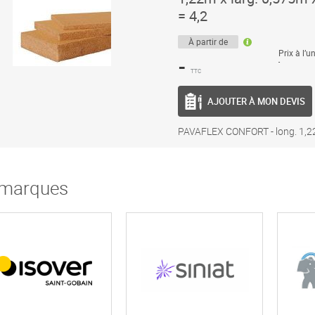
= 4,2
À partir de
Prix à l’un
-
-
TTC
AJOUTER À MON DEVIS
PAVAFLEX CONFORT - long. 1,22m
marques