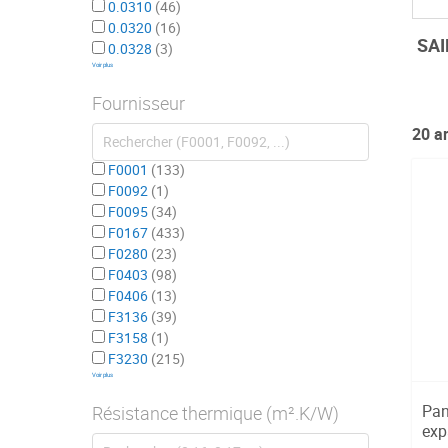
0.0310
46
0.0320
16
SAI
0.0328
3
Voir plus
Fournisseur
20
ar
F0001
133
F0092
1
F0095
34
F0167
433
F0280
23
F0403
98
F0406
13
F3136
39
F3158
1
F3230
215
Voir plus
Pan
Résistance thermique (m².K/W)
exp