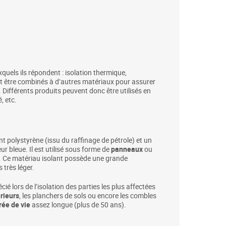
quels ils répondent : isolation thermique,
ent être combinés à d’autres matériaux pour assurer
r. Différents produits peuvent donc être utilisés en
, etc.
nt polystyrène (issu du raffinage de pétrole) et un
r bleue. Il est utilisé sous forme de
panneaux
ou
s. Ce matériau isolant possède une grande
 très léger.
ié lors de l’isolation des parties les plus affectées
rieurs
, les planchers de sols ou encore les combles
rée de vie
assez longue (plus de 50 ans).