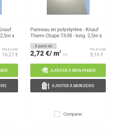
Knauf
Panneau en polystyrène - Knauf
 2,5m x
Therm Chape Th38 - long. 2,5m x
la...
À partir de
Prix à l’unité
Prix à l’unité
2,72 €/ m
2
16,27 €
8,16 €
TTC
NIER
AJOUTER À MON PANIER
VIS
AJOUTER À MON DEVIS
Comparer