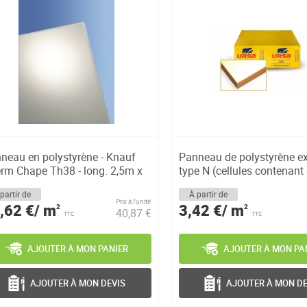
neau en polystyrène - Knauf
Panneau de polystyrène ex
rm Chape Th38 - long. 2,5m x
type N (cellules contenant d
partir de
À partir de
Prix à l’unité
,62 €/ m
3,42 €/ m
2
2
40,87 €
TTC
TTC
AJOUTER À MON PANIER
AJOUTER À MON PA
AJOUTER À MON DEVIS
AJOUTER À MON DE