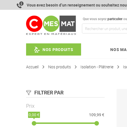
Aller
Vous avez besoin d’un renseignement ou souhaitez nou
au
contenu
Que vous soyez
particulier
o
NOS PRODUITS
NOS MA
Accueil
Nos produits
Isolation - Plâtrerie
Is
FILTRER PAR
Prix
0,00 €
109,99 €