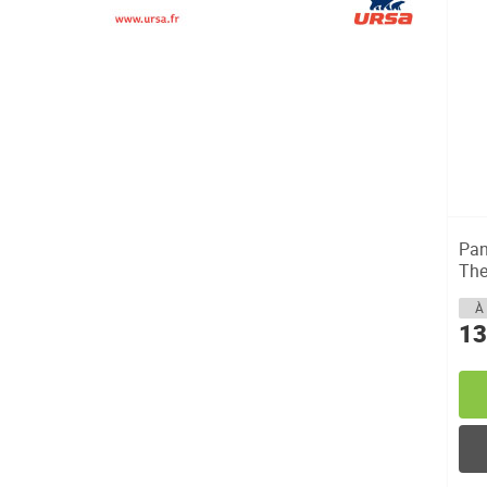
Pan
The
la...
À 
13