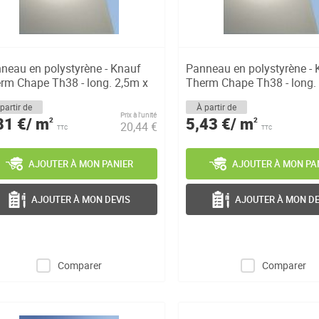
neau en polystyrène - Knauf
Panneau en polystyrène - 
rm Chape Th38 - long. 2,5m x
Therm Chape Th38 - long.
la...
partir de
À partir de
Prix à l’unité
81 €/ m
5,43 €/ m
2
2
20,44 €
TTC
TTC
AJOUTER À MON PANIER
AJOUTER À MON PA
AJOUTER À MON DEVIS
AJOUTER À MON DE
Comparer
Comparer