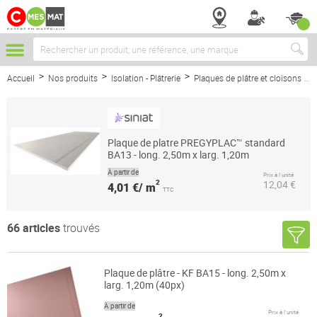
Chercher
Accueil
Nos produits
Isolation - Plâtrerie
Plaques de plâtre et cloisons
Plaque de platre PREGYPLAC™ standard
BA13 - long. 2,50m x larg. 1,20m
À partir de
Prix à l’unité
2
12,04 €
4,01 €/ m
TTC
66
articles
trouvés
Plaque de plâtre - KF BA15 - long. 2,50m x
larg. 1,20m (40px)
À partir de
Prix à l’unité
2