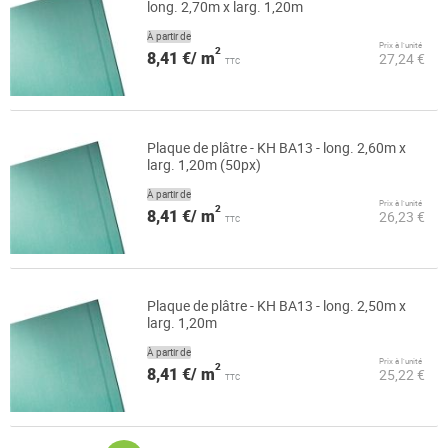
long. 2,70m x larg. 1,20m
À partir de
Prix à l’unité
2
8,41 €/ m
27,24 €
TTC
Plaque de plâtre - KH BA13 - long. 2,60m x
larg. 1,20m (50px)
À partir de
Prix à l’unité
2
8,41 €/ m
26,23 €
TTC
Plaque de plâtre - KH BA13 - long. 2,50m x
larg. 1,20m
À partir de
Prix à l’unité
2
8,41 €/ m
25,22 €
TTC
Page