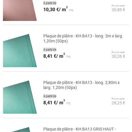
À partir de
Prix à l’unité
2
10,30 €/ m
30,89 €
TTC
Plaque de plâtre - KH BA13 - long. 3m x larg.
1,20m (50px)
À partir de
Prix à l’unité
2
8,41 €/ m
30,26 €
TTC
Plaque de plâtre - KH BA13 - long. 2,80m x
larg. 1,20m (50px)
À partir de
Prix à l’unité
2
8,41 €/ m
28,25 €
TTC
Plaque de plâtre - KH BA13 GRIS HAUT -