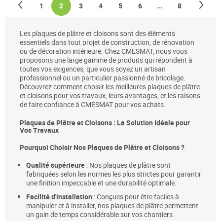
Page
Précédent
Pag
Sui
Page
You're currently reading page
Page
Page
Page
Page
Page
1
2
3
4
5
6
...
8
Les plaques de plâtre et cloisons sont des éléments
essentiels dans tout projet de construction, de rénovation
ou de décoration intérieure. Chez CMESMAT, nous vous
proposons une large gamme de produits qui répondent à
toutes vos exigences, que vous soyez un artisan
professionnel ou un particulier passionné de bricolage.
Découvrez comment choisir les meilleures plaques de plâtre
et cloisons pour vos travaux, leurs avantages, et les raisons
de faire confiance à CMESMAT pour vos achats.
Plaques de Plâtre et Cloisons : La Solution Idéale pour
Vos Travaux
Pourquoi Choisir Nos Plaques de Plâtre et Cloisons ?
Qualité supérieure
: Nos plaques de plâtre sont
fabriquées selon les normes les plus strictes pour garantir
une finition impeccable et une durabilité optimale.
Facilité d'installation
: Conçues pour être faciles à
manipuler et à installer, nos plaques de plâtre permettent
un gain de temps considérable sur vos chantiers.