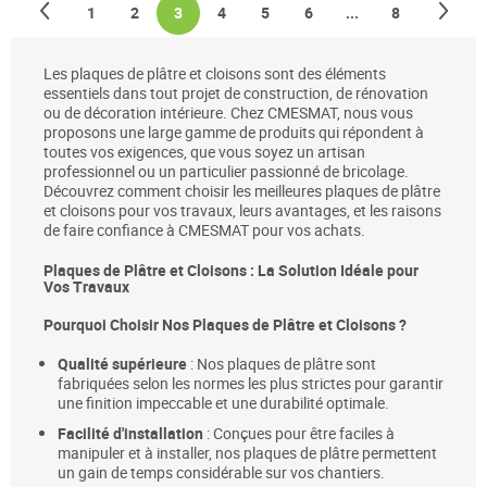
Page
Précédent
Pag
Sui
Page
Page
You're currently reading page
Page
Page
Page
Page
1
2
3
4
5
6
...
8
Les plaques de plâtre et cloisons sont des éléments
essentiels dans tout projet de construction, de rénovation
ou de décoration intérieure. Chez CMESMAT, nous vous
proposons une large gamme de produits qui répondent à
toutes vos exigences, que vous soyez un artisan
professionnel ou un particulier passionné de bricolage.
Découvrez comment choisir les meilleures plaques de plâtre
et cloisons pour vos travaux, leurs avantages, et les raisons
de faire confiance à CMESMAT pour vos achats.
Plaques de Plâtre et Cloisons : La Solution Idéale pour
Vos Travaux
Pourquoi Choisir Nos Plaques de Plâtre et Cloisons ?
Qualité supérieure
: Nos plaques de plâtre sont
fabriquées selon les normes les plus strictes pour garantir
une finition impeccable et une durabilité optimale.
Facilité d'installation
: Conçues pour être faciles à
manipuler et à installer, nos plaques de plâtre permettent
un gain de temps considérable sur vos chantiers.