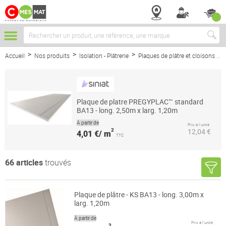
Chercher
Accueil
Nos produits
Isolation - Plâtrerie
Plaques de plâtre et cloisons
Plaque de platre PREGYPLAC™ standard
BA13 - long. 2,50m x larg. 1,20m
À partir de
Prix à l’unité
2
12,04 €
4,01 €/ m
TTC
66
articles
trouvés
Plaque de plâtre - KS BA13 - long. 3,00m x
larg. 1,20m
À partir de
Prix à l’unité
2