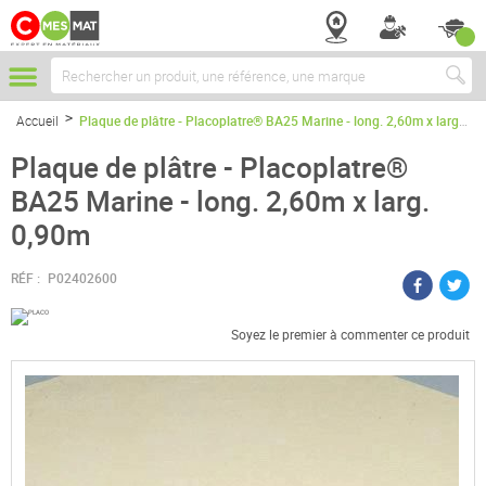
Chercher
Accueil
Plaque de plâtre - Placoplatre® BA25 Marine - long. 2,60m x larg. 0,90m
Plaque de plâtre - Placoplatre®
BA25 Marine - long. 2,60m x larg.
0,90m
RÉF :
P02402600
Soyez le premier à commenter ce produit
Passer
à
la
fin
de
la
galerie
d’images