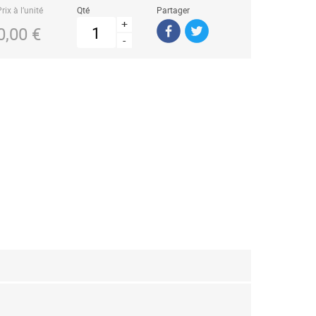
rix à l’unité
Qté
Partager
+
0,00 €
-