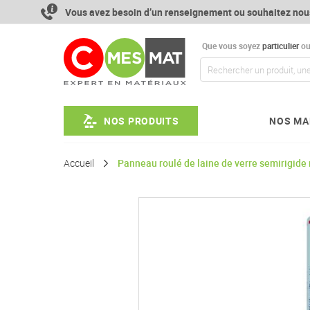
Aller
Vous avez besoin d’un renseignement ou souhaitez nou
au
contenu
Que vous soyez
particulier
o
NOS PRODUITS
NOS MA
Accueil
Panneau roulé de laine de verre semirigide r
Passer
à
la
fin
de
la
galerie
d’images