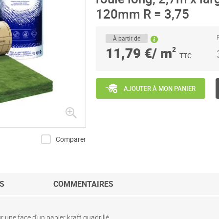
120mm R = 3,75
P
À partir de
11,79 €/ m
2
TTC
AJOUTER À MON PANIER
Comparer
S
COMMENTAIRES
r une face d'un papier kraft quadrillé