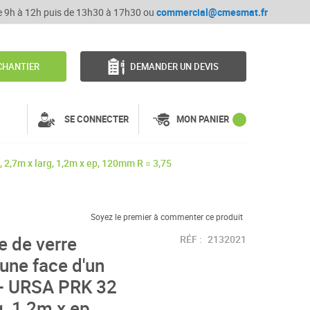
de 9h à 12h puis de 13h30 à 17h30 ou
commercial@cmesmat.fr
CHANTIER
DEMANDER UN DEVIS
SE CONNECTER
MON PANIER
, 2,7m x larg, 1,2m x ep, 120mm R = 3,75
Soyez le premier à commenter ce produit
e de verre
RÉF :
2132021
 une face d'un
é - URSA PRK 32
g, 1,2m x ep,