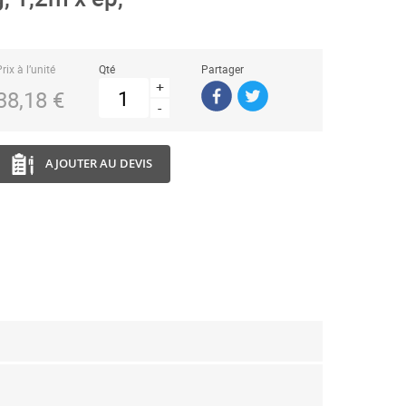
rix à l’unité
Qté
Partager
+
38,18 €
-
AJOUTER AU DEVIS