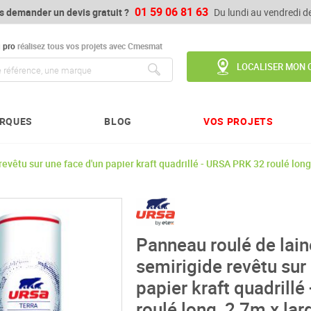
01 59 06 81 63
s demander un devis gratuit ?
Du lundi au vendredi 
u
pro
réalisez tous vos projets avec Cmesmat
LOCALISER MON 
Chercher
RQUES
BLOG
VOS PROJETS
evêtu sur une face d'un papier kraft quadrillé - URSA PRK 32 roulé long
Panneau roulé de lain
semirigide revêtu sur
papier kraft quadrill
roulé long, 2,7m x lar