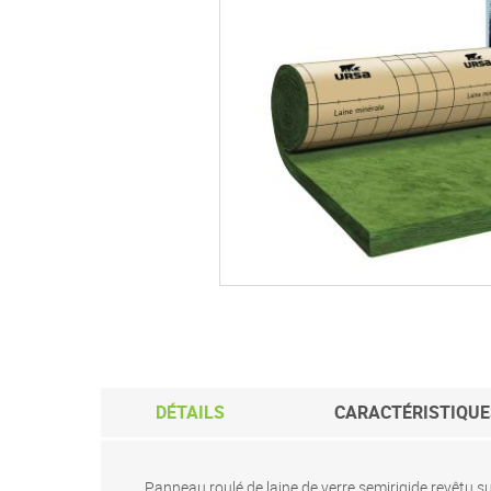
Passer
au
début
de
la
Galerie
d’images
DÉTAILS
CARACTÉRISTIQUE
Panneau roulé de laine de verre semirigide revêtu su