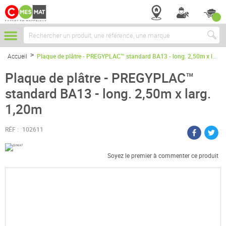
Chercher
Accueil
Plaque de plâtre - PREGYPLAC™ standard BA13 - long. 2,50m x larg. 1,20m
Plaque de plâtre - PREGYPLAC™
standard BA13 - long. 2,50m x larg.
1,20m
RÉF :
102611
Soyez le premier à commenter ce produit
Passer
à
la
fin
de
la
galerie
d’images