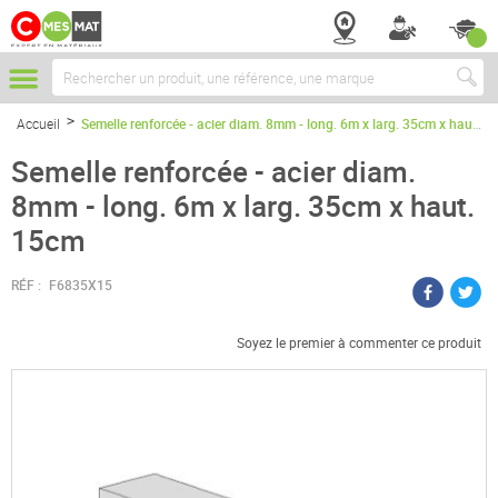
Chercher
Accueil
Semelle renforcée - acier diam. 8mm - long. 6m x larg. 35cm x haut. 15cm
Semelle renforcée - acier diam.
8mm - long. 6m x larg. 35cm x haut.
15cm
RÉF :
F6835X15
Soyez le premier à commenter ce produit
Passer
à
la
fin
de
la
galerie
d’images