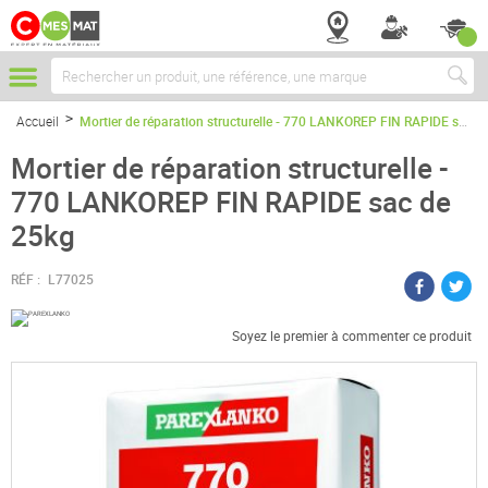
Chercher
Accueil
Mortier de réparation structurelle - 770 LANKOREP FIN RAPIDE sac de 25kg
Mortier de réparation structurelle -
770 LANKOREP FIN RAPIDE sac de
25kg
RÉF :
L77025
Soyez le premier à commenter ce produit
Passer
à
la
fin
de
la
galerie
d’images