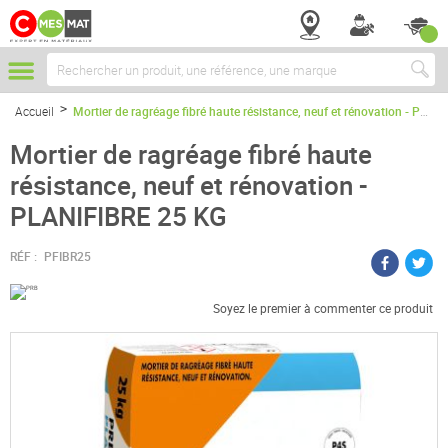
Chercher
Accueil
Mortier de ragréage fibré haute résistance, neuf et rénovation - PLANIFIBRE 25 KG
Mortier de ragréage fibré haute
résistance, neuf et rénovation -
PLANIFIBRE 25 KG
RÉF :
PFIBR25
Soyez le premier à commenter ce produit
Passer
à
la
fin
de
la
galerie
d’images