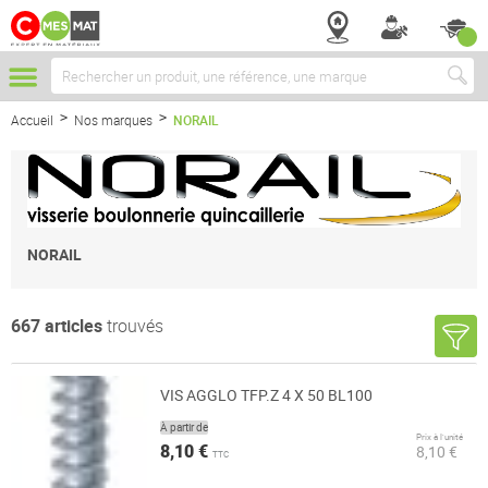
Chercher
Accueil
Nos marques
NORAIL
NORAIL
667
articles
trouvés
VIS AGGLO TFP.Z 4 X 50 BL100
À partir de
Prix à l’unité
8,10 €
8,10 €
TTC