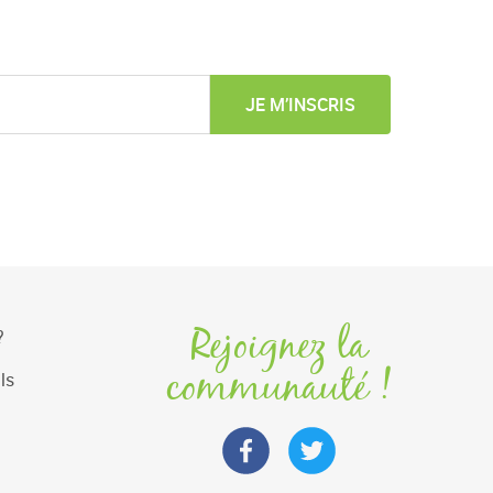
JE M’INSCRIS
Rejoignez la
?
communauté !
ls