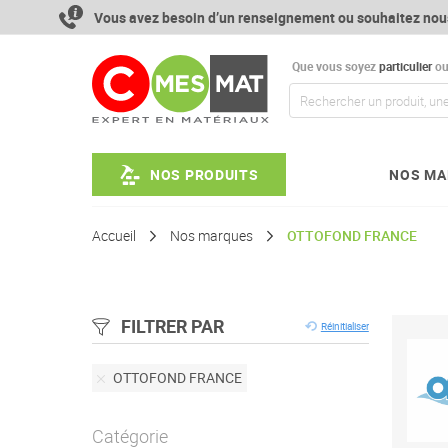
Aller
Vous avez besoin d’un renseignement ou souhaitez nou
au
contenu
Que vous soyez
particulier
o
NOS PRODUITS
NOS MA
Accueil
Nos marques
OTTOFOND FRANCE
FILTRER PAR
Réinitialiser
Retirer
OTTOFOND FRANCE
cet
élément
Catégorie