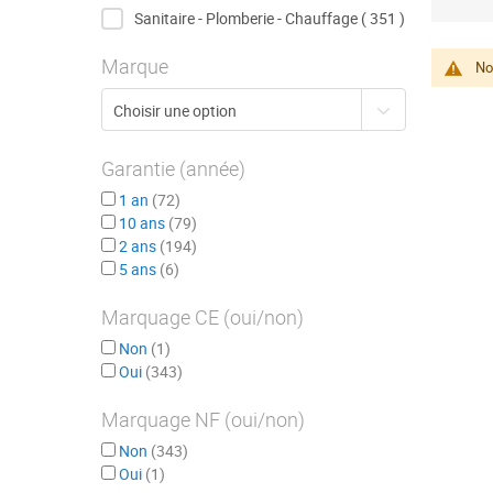
articles
Sanitaire - Plomberie - Chauffage
351
Marque
No
Garantie (année)
1 an
72
10 ans
79
2 ans
194
5 ans
6
Marquage CE (oui/non)
Non
1
Oui
343
Marquage NF (oui/non)
Non
343
Oui
1