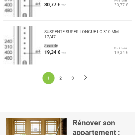
Prix à l’unité
30,77 €
30,77 €
TTC
SUSPENTE SUPER LONGUE LG 310 MM
17/47
À partir de
Prix à l’unité
19,34 €
19,34 €
TTC
Page
Page
Suivant
You're currently reading page
Page
Page
1
2
3
Rénover son
appartement :