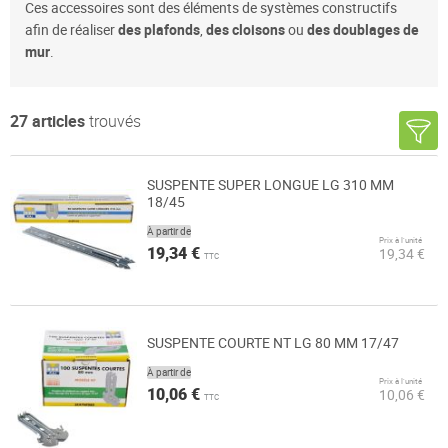
Ces accessoires sont des éléments de systèmes constructifs
afin de réaliser
des plafonds
,
des cloisons
ou
des doublages de
mur
.
27
articles
trouvés
SUSPENTE SUPER LONGUE LG 310 MM
18/45
À partir de
Prix à l’unité
19,34 €
19,34 €
TTC
SUSPENTE COURTE NT LG 80 MM 17/47
À partir de
Prix à l’unité
10,06 €
10,06 €
TTC