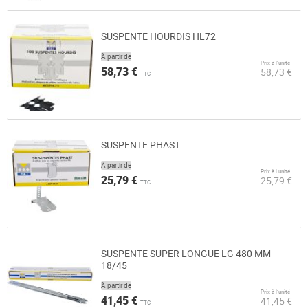
SUSPENTE HOURDIS HL72
À partir de
Prix à l’unité
58,73 €
58,73 €
TTC
SUSPENTE PHAST
À partir de
Prix à l’unité
25,79 €
25,79 €
TTC
SUSPENTE SUPER LONGUE LG 480 MM
18/45
À partir de
Prix à l’unité
41,45 €
41,45 €
TTC