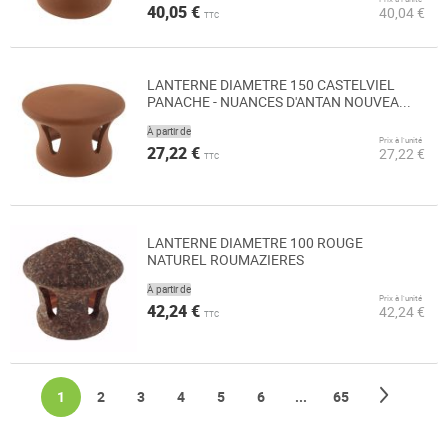
40,05 €
40,04 €
TTC
LANTERNE DIAMETRE 150 CASTELVIEL
PANACHE - NUANCES D'ANTAN NOUVEA...
À partir de
Prix à l’unité
27,22 €
27,22 €
TTC
LANTERNE DIAMETRE 100 ROUGE
NATUREL ROUMAZIERES
À partir de
Prix à l’unité
42,24 €
42,24 €
TTC
Page
Page
Suivan
You're currently reading page
Page
Page
Page
Page
Page
Page
1
2
3
4
5
6
...
65