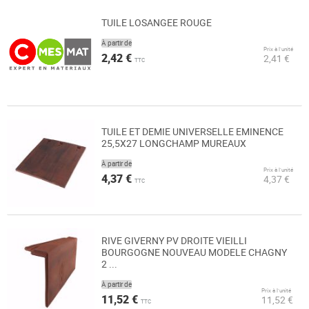
TUILE LOSANGEE ROUGE
À partir de
Prix à l’unité
2,42 €
2,41 €
TTC
TUILE ET DEMIE UNIVERSELLE EMINENCE
25,5X27 LONGCHAMP MUREAUX
À partir de
Prix à l’unité
4,37 €
4,37 €
TTC
RIVE GIVERNY PV DROITE VIEILLI
BOURGOGNE NOUVEAU MODELE CHAGNY
2 ...
À partir de
Prix à l’unité
11,52 €
11,52 €
TTC