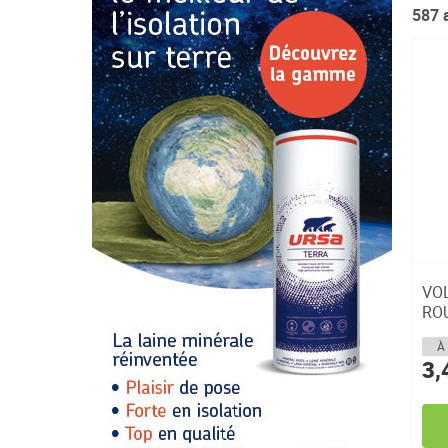
587
a
VO
RO
FOR
À 
3,