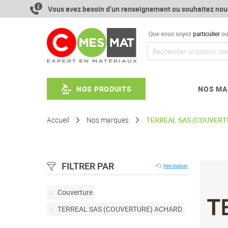
Aller
Vous avez besoin d’un renseignement ou souhaitez nou
au
contenu
Que vous soyez
particulier
o
NOS PRODUITS
NOS MA
Accueil
Nos marques
TERREAL SAS (COUVERT
FILTRER PAR
Réinitialiser
Retirer
Couverture
cet
Retirer
TERREAL SAS (COUVERTURE) ACHARD
élément
cet
élément