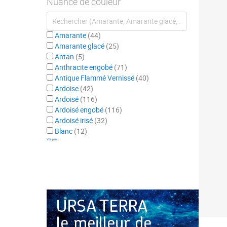
Nuance de couleur
Amarante
44
Amarante glacé
25
Antan
5
Anthracite engobé
71
Antique Flammé Vernissé
40
Ardoise
42
Ardoisé
116
Ardoisé engobé
116
Ardoisé irisé
32
Blanc
12
Voir plus