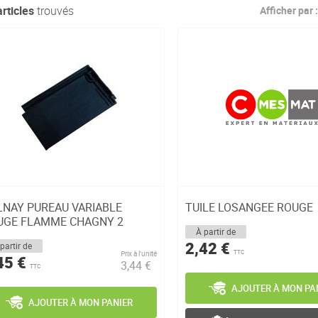
rticles
trouvés
Afficher par :
LNAY PUREAU VARIABLE
TUILE LOSANGEE ROUGE
UGE FLAMME CHAGNY 2
À partir de
ET TUILE NON MISC...
2,42 €
partir de
Prix à l’unité
TTC
45 €
3,44 €
TTC
AJOUTER À MON PA
AJOUTER À MON PANIER