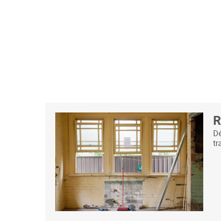
R
Dé
tr