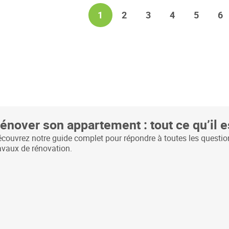
Page
You're currently reading page
Page
Page
Page
Page
Pa
1
2
3
4
5
6
énover son appartement : tout ce qu’il e
couvrez notre guide complet pour répondre à toutes les questio
avaux de rénovation.