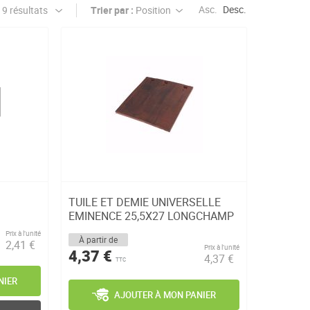
Asc.
Desc.
Trier par :
TUILE ET DEMIE UNIVERSELLE
EMINENCE 25,5X27 LONGCHAMP
MUREAUX
Prix à l’unité
À partir de
2,41 €
Prix à l’unité
4,37 €
4,37 €
TTC
NIER
AJOUTER À MON PANIER