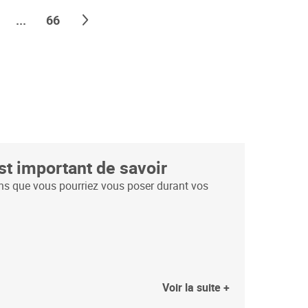
ge
Page
Page
Suivant
...
66
st important de savoir
ns que vous pourriez vous poser durant vos
Voir la suite +