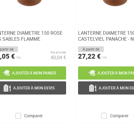
NTERNE DIAMETRE 150 ROSE
LANTERNE DIAMETRE 15
S SABLES FLAMME
CASTELVIEL PANACHE - 
NGUEDOC NOUVEAU MO...
D'ANTAN NOUVEA...
partir de
À partir de
Prix à l’unité
,05 €
27,22 €
40,04 €
TTC
TTC
AJOUTER À MON PANIER
AJOUTER À MON PA
AJOUTER À MON DEVIS
AJOUTER À MON DE
Comparer
Comparer