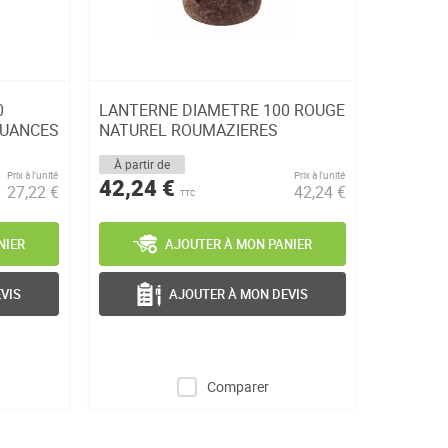
0
LANTERNE DIAMETRE 100 ROUGE
NUANCES
NATUREL ROUMAZIERES
À partir de
Prix à l’unité
Prix à l’unité
42,24 €
27,22 €
42,24 €
TTC
NIER
AJOUTER À MON PANIER
VIS
AJOUTER À MON DEVIS
Comparer