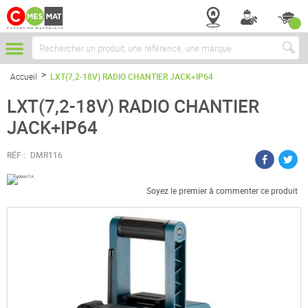
Chercher
Accueil
LXT(7,2-18V) RADIO CHANTIER JACK+IP64
LXT(7,2-18V) RADIO CHANTIER
JACK+IP64
RÉF :
DMR116
Soyez le premier à commenter ce produit
Passer
à
la
fin
de
la
galerie
d’images