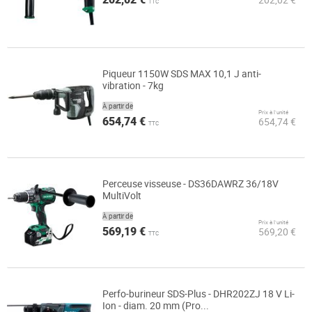
TTC
Piqueur 1150W SDS MAX 10,1 J anti-
vibration - 7kg
À partir de
Prix à l’unité
654,74 €
654,74 €
TTC
Perceuse visseuse - DS36DAWRZ 36/18V
MultiVolt
À partir de
Prix à l’unité
569,19 €
569,20 €
TTC
Perfo-burineur SDS-Plus - DHR202ZJ 18 V Li-
Ion - diam. 20 mm (Pro...