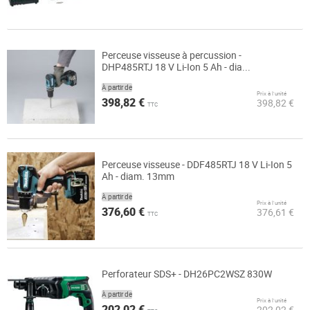
Perceuse visseuse à percussion -
DHP485RTJ 18 V Li-Ion 5 Ah - dia...
À partir de
Prix à l’unité
398,82 €
398,82 €
TTC
Perceuse visseuse - DDF485RTJ 18 V Li-Ion 5
Ah - diam. 13mm
À partir de
Prix à l’unité
376,60 €
376,61 €
TTC
Perforateur SDS+ - DH26PC2WSZ 830W
À partir de
Prix à l’unité
202,02 €
202,02 €