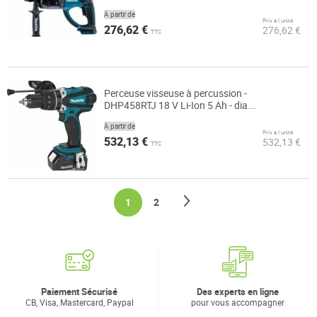
À partir de
Prix à l’unité
276,62 €
276,62 €
TTC
Perceuse visseuse à percussion -
DHP458RTJ 18 V Li-Ion 5 Ah - dia...
À partir de
Prix à l’unité
532,13 €
532,13 €
TTC
Page
Page
Suivant
You're currently reading page
Page
1
2
Paiement Sécurisé
Des experts en ligne
CB, Visa, Mastercard, Paypal
pour vous accompagner