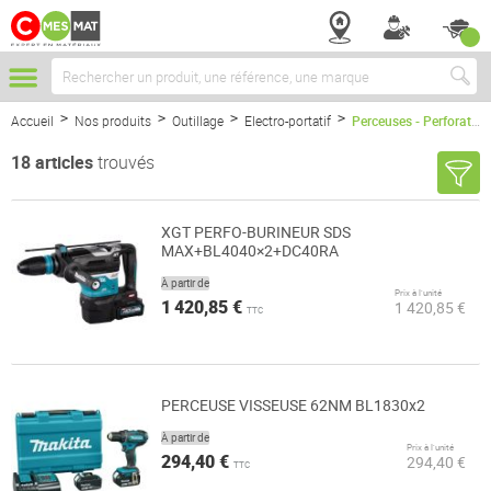
Chercher
Accueil
Nos produits
Outillage
Electro-portatif
Perceuses - Perforateurs - Burineurs
18
articles
trouvés
XGT PERFO-BURINEUR SDS
MAX+BL4040×2+DC40RA
À partir de
Prix à l’unité
1 420,85 €
1 420,85 €
TTC
PERCEUSE VISSEUSE 62NM BL1830x2
À partir de
Prix à l’unité
294,40 €
294,40 €
TTC