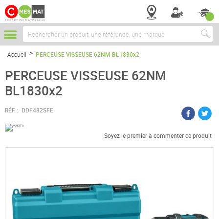
Chercher
Accueil
PERCEUSE VISSEUSE 62NM BL1830x2
PERCEUSE VISSEUSE 62NM
BL1830x2
RÉF :
DDF482SFE
Soyez le premier à commenter ce produit
Passer
à
la
fin
de
la
galerie
d’images