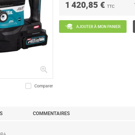
1 420,85 €
TTC
AJOUTER À MON PANIER
Comparer
S
COMMENTAIRES
0RA