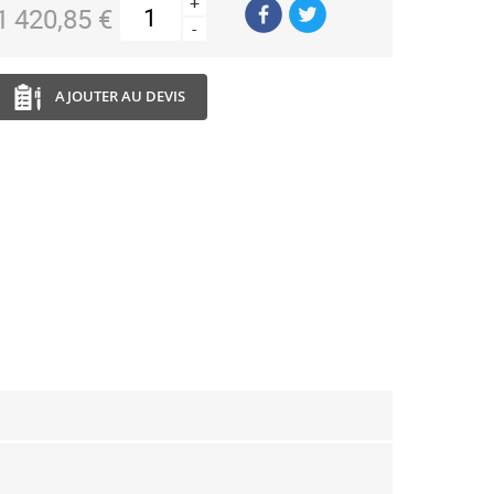
+
1 420,85 €
-
AJOUTER AU DEVIS