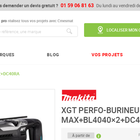
01 59 06 81 63
s demander un devis gratuit ?
Du lundi au vendredi 
u
pro
réalisez tous vos projets avec Cmesmat
LOCALISER MON 
Chercher
RQUES
BLOG
VOS PROJETS
2+DC40RA
XGT PERFO-BURINEU
MAX+BL4040×2+DC
P
À partir de