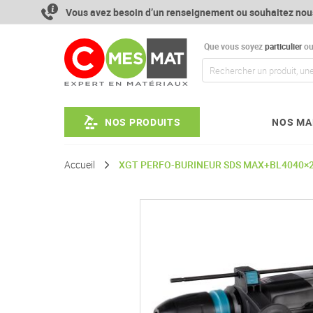
Aller
Vous avez besoin d’un renseignement ou souhaitez nou
au
contenu
Que vous soyez
particulier
o
NOS PRODUITS
NOS MA
Accueil
XGT PERFO-BURINEUR SDS MAX+BL4040×
Passer
à
la
fin
de
la
galerie
d’images