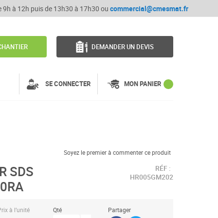
de 9h à 12h puis de 13h30 à 17h30 ou
commercial@cmesmat.fr
CHANTIER
DEMANDER UN DEVIS
SE CONNECTER
MON PANIER
Soyez le premier à commenter ce produit
R SDS
RÉF :
HR005GM202
40RA
rix à l’unité
Qté
Partager