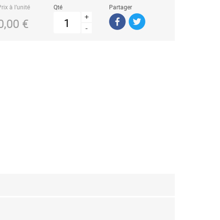
rix à l’unité
Qté
Partager
+
0,00 €
-