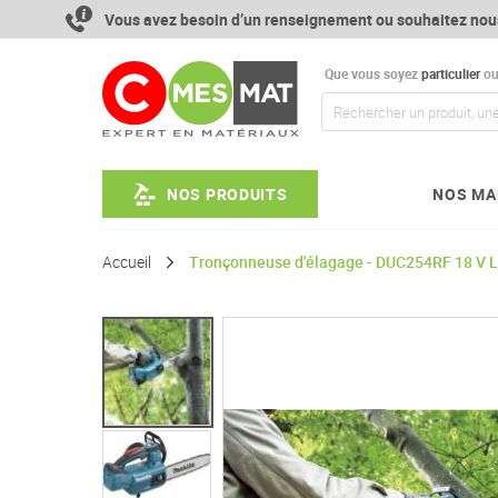
Aller
Vous avez besoin d’un renseignement ou souhaitez nou
au
contenu
Que vous soyez
particulier
o
NOS PRODUITS
NOS MA
Accueil
Tronçonneuse d'élagage - DUC254RF 18 V Li-
Passer
à
la
fin
de
la
galerie
d’images