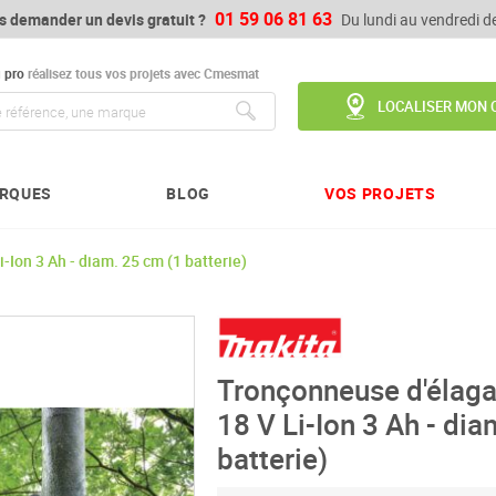
01 59 06 81 63
s demander un devis gratuit ?
Du lundi au vendredi 
u
pro
réalisez tous vos projets avec Cmesmat
LOCALISER MON 
Chercher
RQUES
BLOG
VOS PROJETS
Ion 3 Ah - diam. 25 cm (1 batterie)
Tronçonneuse d'élag
18 V Li-Ion 3 Ah - di
batterie)