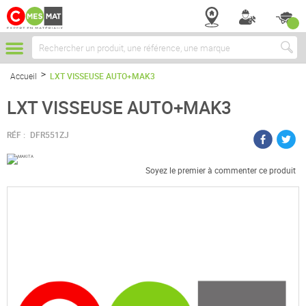
Chercher
Accueil
LXT VISSEUSE AUTO+MAK3
LXT VISSEUSE AUTO+MAK3
RÉF :
DFR551ZJ
Soyez le premier à commenter ce produit
Passer
à
la
fin
de
la
galerie
d’images