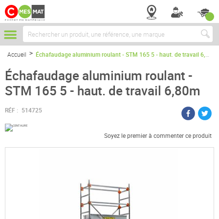
Chercher
Accueil
Échafaudage aluminium roulant - STM 165 5 - haut. de travail 6,80m
Échafaudage aluminium roulant -
STM 165 5 - haut. de travail 6,80m
RÉF :
514725
Soyez le premier à commenter ce produit
Passer
à
la
fin
de
la
galerie
d’images