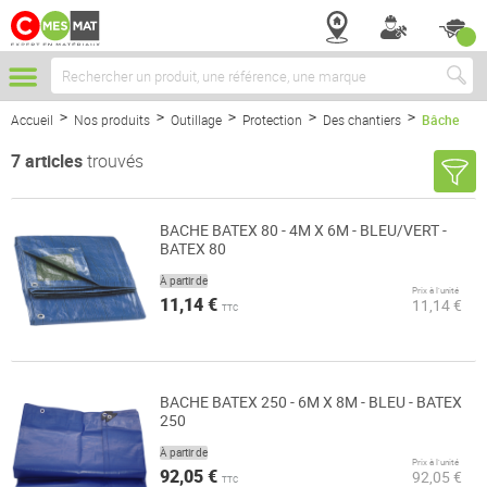
Chercher
Accueil
Nos produits
Outillage
Protection
Des chantiers
Bâche
7
articles
trouvés
BACHE BATEX 80 - 4M X 6M - BLEU/VERT -
BATEX 80
À partir de
Prix à l’unité
11,14 €
11,14 €
TTC
BACHE BATEX 250 - 6M X 8M - BLEU - BATEX
250
À partir de
Prix à l’unité
92,05 €
92,05 €
TTC