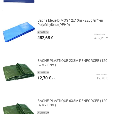
Bâche bleue DIMOS 12x10m - 220g/m² en
Polyéthylène (PEHD)
À partir de
Prix à l’unité
452,65 €
452,65 €
TTC
BACHE PLASTIQUE 2X3M RENFORCEE (120
G/M2 ENV.)
À partir de
Prix à l’unité
12,70 €
12,70 €
TTC
BACHE PLASTIQUE 6X8M RENFORCEE (120
G/M2 ENV.)
À partir de