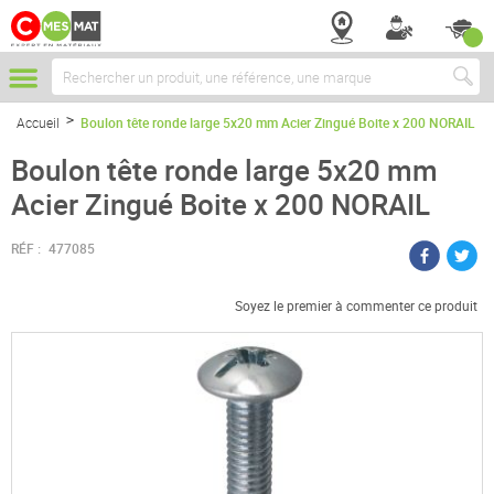
Chercher
Accueil
Boulon tête ronde large 5x20 mm Acier Zingué Boite x 200 NORAIL
Boulon tête ronde large 5x20 mm
Acier Zingué Boite x 200 NORAIL
RÉF :
477085
Soyez le premier à commenter ce produit
Passer
à
la
fin
de
la
galerie
d’images