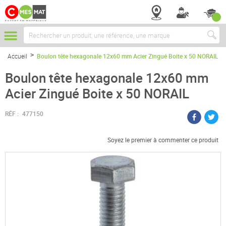
Chercher
Accueil
Boulon tête hexagonale 12x60 mm Acier Zingué Boite x 50 NORAIL
Boulon tête hexagonale 12x60 mm
Acier Zingué Boite x 50 NORAIL
RÉF :
477150
Soyez le premier à commenter ce produit
Passer
à
la
fin
de
la
galerie
d’images