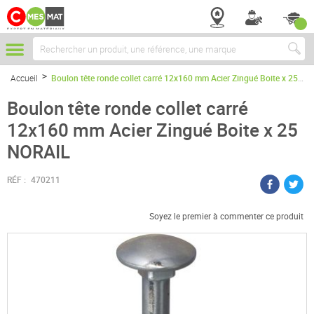
Chercher
Accueil
Boulon tête ronde collet carré 12x160 mm Acier Zingué Boite x 25 NORAIL
Boulon tête ronde collet carré
12x160 mm Acier Zingué Boite x 25
NORAIL
RÉF :
470211
Soyez le premier à commenter ce produit
Passer
à
la
fin
de
la
galerie
d’images