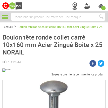
Chercher
Accueil
Boulon tête ronde collet carré 10x160 mm Acier Zingué Boite x 25 NORAIL
Boulon tête ronde collet carré
10x160 mm Acier Zingué Boite x 25
NORAIL
RÉF :
419033
Soyez le premier à commenter ce produit
Passer
à
la
fin
de
la
galerie
d’images