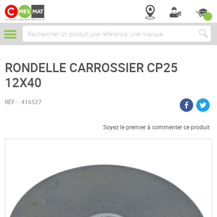
Chercher
RONDELLE CARROSSIER CP25
12X40
RÉF :
416527
Soyez le premier à commenter ce produit
Passer
à
la
fin
de
la
galerie
d’images