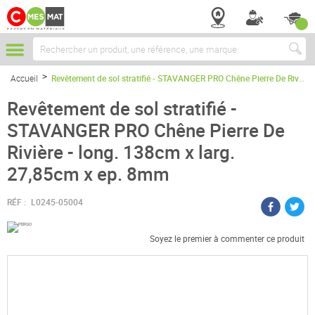
Chercher
Accueil
Revêtement de sol stratifié - STAVANGER PRO Chêne Pierre De Rivière - long. 138cm x larg. 27,85cm x ep. 8mm
Revêtement de sol stratifié -
STAVANGER PRO Chêne Pierre De
Rivière - long. 138cm x larg.
27,85cm x ep. 8mm
RÉF :
L0245-05004
Soyez le premier à commenter ce produit
Passer
à
la
fin
de
la
galerie
d’images