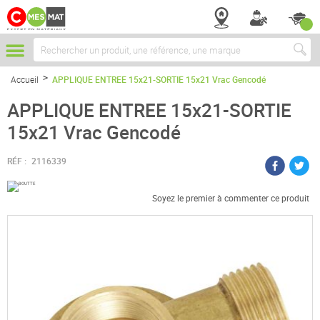
Chercher
Accueil
APPLIQUE ENTREE 15x21-SORTIE 15x21 Vrac Gencodé
APPLIQUE ENTREE 15x21-SORTIE
15x21 Vrac Gencodé
RÉF :
2116339
Soyez le premier à commenter ce produit
Passer
à
la
fin
de
la
galerie
d’images