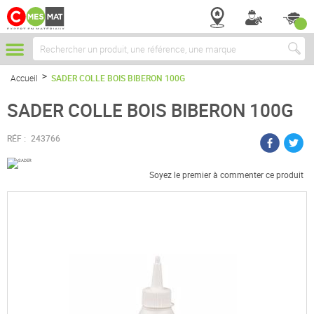
Chercher
Accueil
SADER COLLE BOIS BIBERON 100G
SADER COLLE BOIS BIBERON 100G
RÉF :
243766
Soyez le premier à commenter ce produit
Passer
à
la
fin
de
la
galerie
d’images