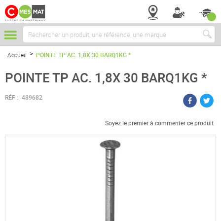
Chercher
Accueil
POINTE TP AC. 1,8X 30 BARQ1KG *
POINTE TP AC. 1,8X 30 BARQ1KG *
RÉF :
489682
Soyez le premier à commenter ce produit
Passer
à
la
fin
de
la
galerie
d’images