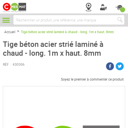
Chercher
Accueil
Tige béton acier strié laminé à chaud - long. 1m x haut. 8mm
Tige béton acier strié laminé à
chaud - long. 1m x haut. 8mm
RÉF :
430306
Soyez le premier à commenter ce produit
Passer
à
la
fin
de
la
galerie
d’images