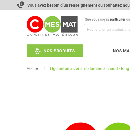
Aller
Vous avez besoin d’un renseignement ou souhaitez nou
au
contenu
Que vous soyez
particulier
o
NOS PRODUITS
NOS MA
Accueil
Tige béton acier strié laminé à chaud - long
Passer
à
la
fin
de
la
galerie
d’images