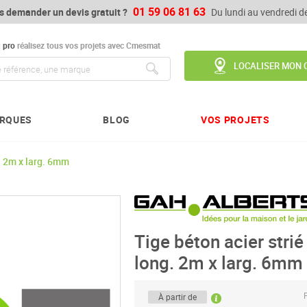
01 59 06 81 63
s demander un devis gratuit ?
Du lundi au vendredi 
u
pro
réalisez tous vos projets avec Cmesmat
LOCALISER MON 
Chercher
RQUES
BLOG
VOS PROJETS
. 2m x larg. 6mm
Tige béton acier strié
long. 2m x larg. 6mm
P
À partir de