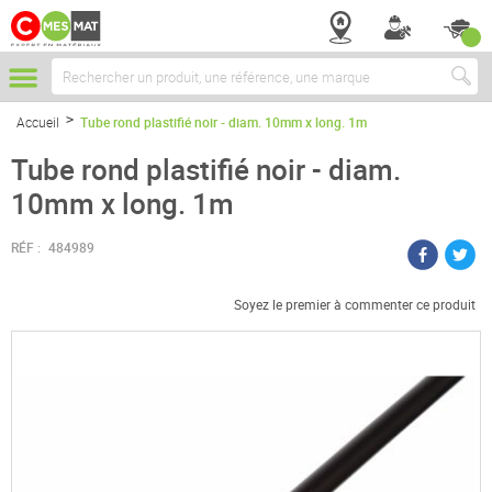
Chercher
Accueil
Tube rond plastifié noir - diam. 10mm x long. 1m
Tube rond plastifié noir - diam.
10mm x long. 1m
RÉF :
484989
Soyez le premier à commenter ce produit
Passer
à
la
fin
de
la
galerie
d’images