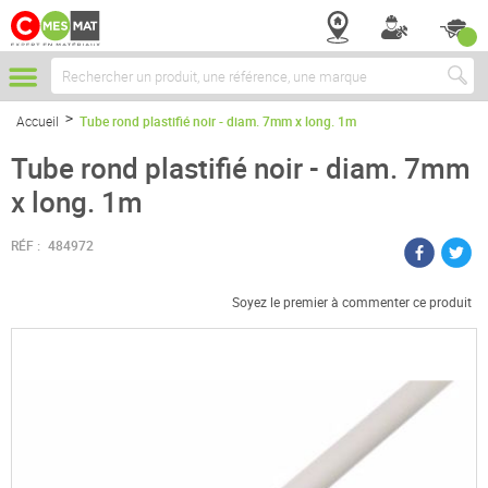
Chercher
Accueil
Tube rond plastifié noir - diam. 7mm x long. 1m
Tube rond plastifié noir - diam. 7mm
x long. 1m
RÉF :
484972
Soyez le premier à commenter ce produit
Passer
à
la
fin
de
la
galerie
d’images