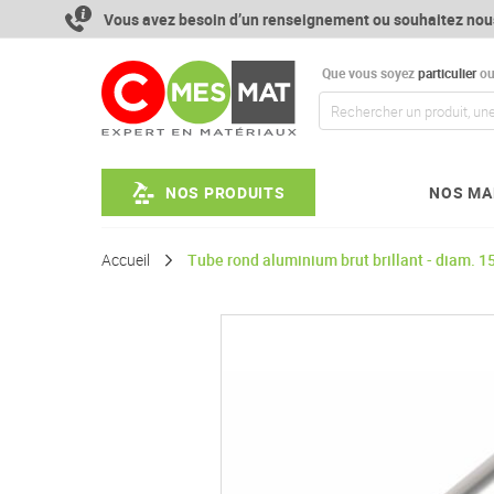
Aller
Vous avez besoin d’un renseignement ou souhaitez nou
au
contenu
Que vous soyez
particulier
o
NOS PRODUITS
NOS MA
Accueil
Tube rond aluminium brut brillant - diam. 
Passer
à
la
fin
de
la
galerie
d’images