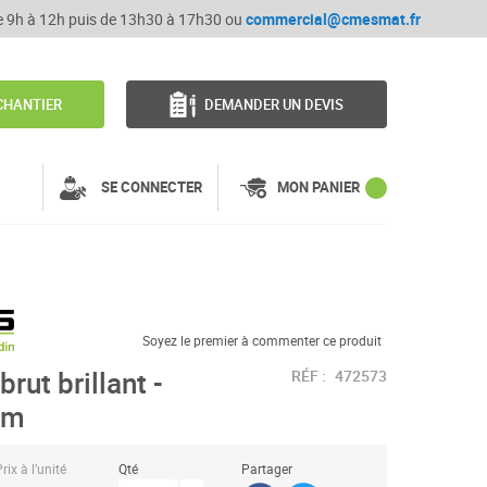
de 9h à 12h puis de 13h30 à 17h30 ou
commercial@cmesmat.fr
CHANTIER
DEMANDER UN DEVIS
SE CONNECTER
MON PANIER
Soyez le premier à commenter ce produit
rut brillant -
RÉF :
472573
1m
rix à l’unité
Qté
Partager