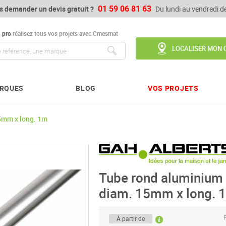
01 59 06 81 63
s demander un devis gratuit ?
Du lundi au vendredi 
u
pro
réalisez tous vos projets avec Cmesmat
LOCALISER MON 
Chercher
RQUES
BLOG
VOS PROJETS
15mm x long. 1m
Tube rond aluminium b
diam. 15mm x long. 
P
À partir de