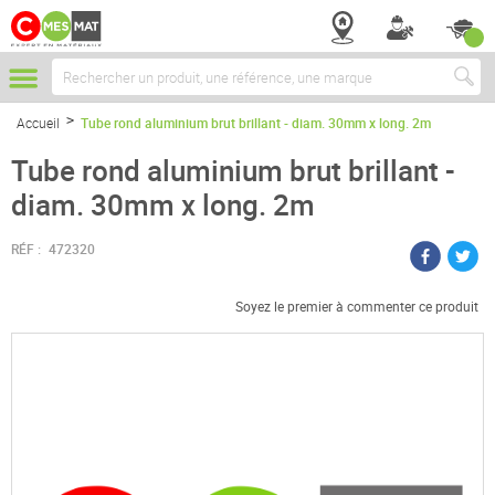
Chercher
Accueil
Tube rond aluminium brut brillant - diam. 30mm x long. 2m
Tube rond aluminium brut brillant -
diam. 30mm x long. 2m
RÉF :
472320
Soyez le premier à commenter ce produit
Passer
à
la
fin
de
la
galerie
d’images