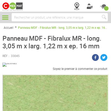
Chercher
Accueil
Panneau MDF - Fibralux MR - long. 3,05 m x larg. 1,22 m x ep. 16 mm
Panneau MDF - Fibralux MR - long.
3,05 m x larg. 1,22 m x ep. 16 mm
RÉF :
33045
Soyez le premier à commenter ce produit
Passer
à
la
fin
de
la
galerie
d’images