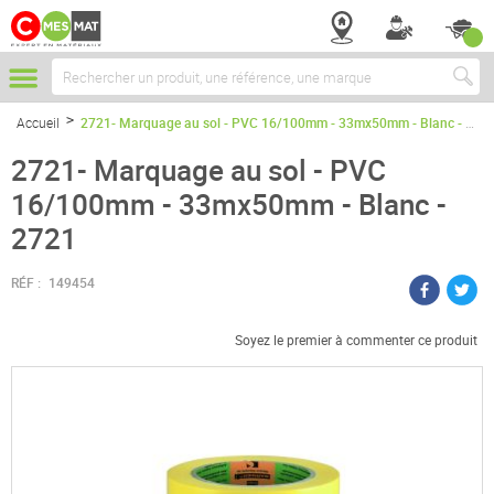
Chercher
Accueil
2721- Marquage au sol - PVC 16/100mm - 33mx50mm - Blanc - 2721
2721- Marquage au sol - PVC
16/100mm - 33mx50mm - Blanc -
2721
RÉF :
149454
Soyez le premier à commenter ce produit
Passer
à
la
fin
de
la
galerie
d’images